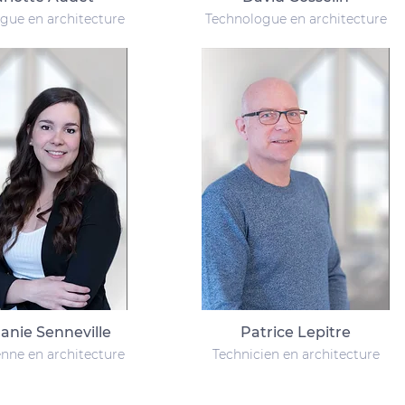
gue en architecture
Technologue en architecture
anie Senneville
Patrice Lepitre
enne en architecture
Technicien en architecture