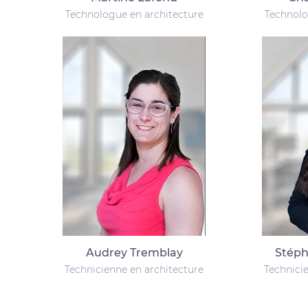
Technologue en architecture
Technolo
Audrey Tremblay
Stéph
Technicienne en architecture
Technici