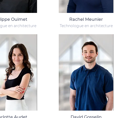
lippe Ouimet
Rachel Meunier
gue en architecture
Technologue en architecture
rlotte Audet
David Gosselin