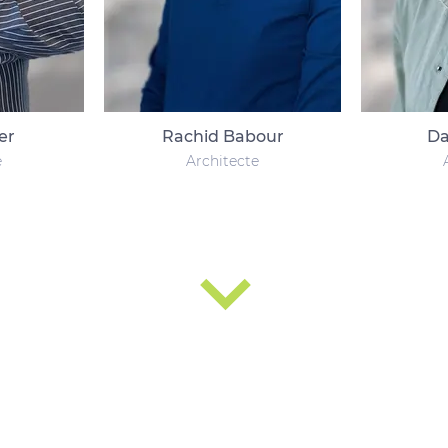
er
Rachid Babour
Da
e
Architecte