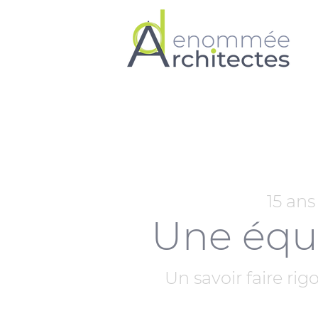
15 ans
Une équi
Un savoir faire rig